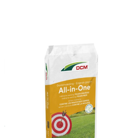
65,95 €
Menge
In den Warenkorb
Nur nach Belgien lieferbar
Versand innerhalb von 4-10 Arbeitstagen
Rasennahrung mit indirekter Wirkung gegen Moos.
Indirekte Wirkung gegen Unkraut durch dichten Rasen